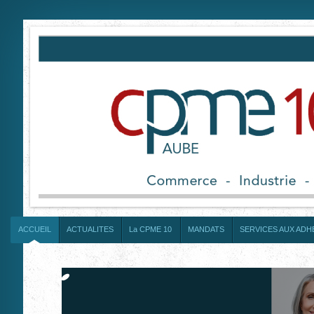
ACCUEIL
ACTUALITES
La CPME 10
MANDATS
SERVICES AUX AD