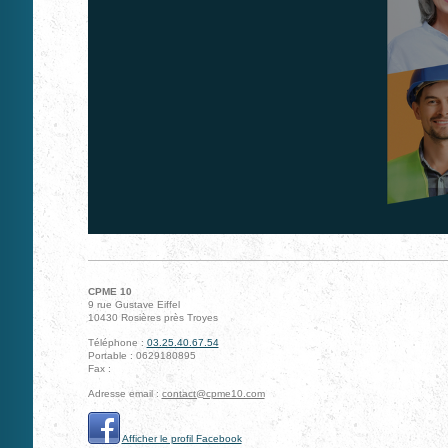
CPME 10
9 rue Gustave Eiffel
10430
Rosières près Troyes
Téléphone :
03.25.40.67.54
Portable : 0629180895
Fax :
Adresse email :
contact@cpme10.com
Afficher le profil Facebook