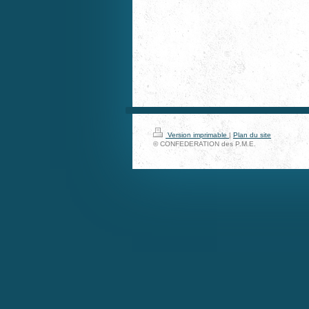
Version imprimable
|
Plan du site
© CONFEDERATION des P.M.E.